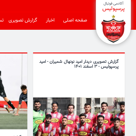
آکادمی فوتبال
پرسپولیس
صفحه اصلی
اخبار
گزارش تصویری
تست
گزارش تصویری دیدار امید نونهال شمیران - امید
پرسپولیس - 3 اسفند 1401